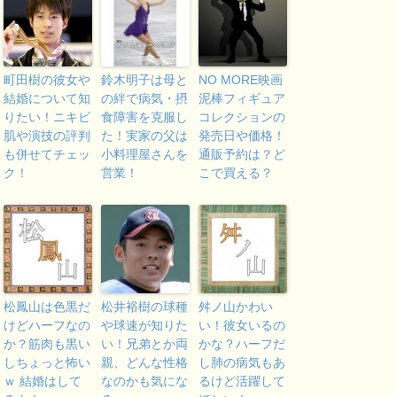
町田樹の彼女や
鈴木明子は母と
NO MORE映画
結婚について知
の絆で病気・摂
泥棒フィギュア
りたい！ニキビ
食障害を克服し
コレクションの
肌や演技の評判
た！実家の父は
発売日や価格！
も併せてチェッ
小料理屋さんを
通販予約は？ど
ク！
営業！
こで買える？
松鳳山は色黒だ
松井裕樹の球種
舛ノ山かわい
けどハーフなの
や球速が知りた
い！彼女いるの
か？筋肉も黒い
い！兄弟とか両
かな？ハーフだ
しちょっと怖い
親、どんな性格
し肺の病気もあ
ｗ 結婚はして
なのかも気にな
るけど活躍して