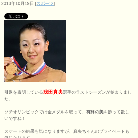
2013年10月19日
[
スポーツ
]
浅田真央
引退を表明している
選手のラストシーズンが始まりまし
た。
ソチオリンピックでは金メダルを取って、
有終の美
を飾って欲し
いですね！
スケートの結果も気になりますが、真央ちゃんのプライベートも
気になります。