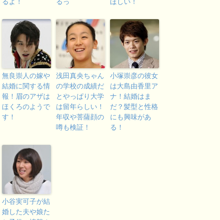
るよ！
るっ
ほしい！
無良崇人の嫁や
浅田真央ちゃん
小塚崇彦の彼女
結婚に関する情
の学校の成績だ
は大島由香里ア
報！眉のアザは
とやっぱり大学
ナ！結婚はま
ほくろのようで
は留年らしい！
だ？髪型と性格
す！
年収や菩薩顔の
にも興味があ
噂も検証！
る！
小谷実可子が結
婚した夫や娘た