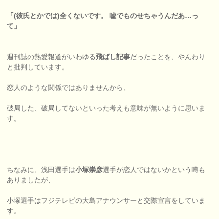
「(彼氏とかでは)全くないです。 嘘でものせちゃうんだあ…っ
て」
週刊誌の熱愛報道がいわゆる
飛ばし記事
だったことを、やんわり
と批判しています。
恋人のような関係ではありませんから、
破局した、破局してないといった考えも意味が無いように思いま
す。
ちなみに、浅田選手は
小塚崇彦
選手が恋人ではないかという噂も
ありましたが、
小塚選手はフジテレビの大島アナウンサーと交際宣言をしていま
す。