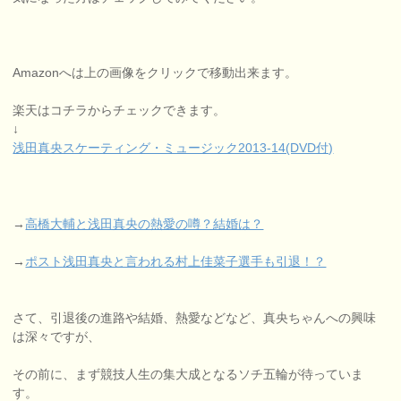
Amazonへは上の画像をクリックで移動出来ます。
楽天はコチラからチェックできます。
↓
浅田真央スケーティング・ミュージック2013-14(DVD付)
→
高橋大輔と浅田真央の熱愛の噂？結婚は？
→
ポスト浅田真央と言われる村上佳菜子選手も引退！？
さて、引退後の進路や結婚、熱愛などなど、真央ちゃんへの興味
は深々ですが、
その前に、まず競技人生の集大成となるソチ五輪が待っていま
す。