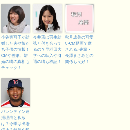
小谷実可子が結
今井遥は羽生結
秋月成美の可愛
婚した夫や娘た
弦と付き合って
いCM動画で癒
ち子供の情報！
るの？早稲田大
される♪先輩・
CMや整形、離
学への転入や引
長澤まさみとの
婚の噂の真相も
退の噂も検証！
関係も良好！
チェック！
バレンティン逮
捕理由と釈放
は？今季は出場
停止？解雇や契