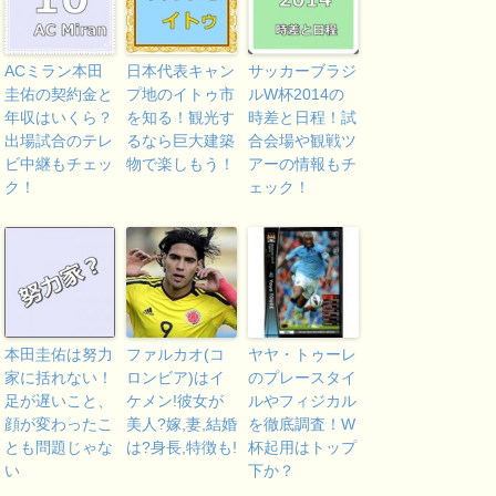
ACミラン本田
日本代表キャン
サッカーブラジ
圭佑の契約金と
プ地のイトゥ市
ルW杯2014の
年収はいくら？
を知る！観光す
時差と日程！試
出場試合のテレ
るなら巨大建築
合会場や観戦ツ
ビ中継もチェッ
物で楽しもう！
アーの情報もチ
ク！
ェック！
本田圭佑は努力
ファルカオ(コ
ヤヤ・トゥーレ
家に括れない！
ロンビア)はイ
のプレースタイ
足が遅いこと、
ケメン!彼女が
ルやフィジカル
顔が変わったこ
美人?嫁,妻,結婚
を徹底調査！W
とも問題じゃな
は?身長,特徴も!
杯起用はトップ
い
下か？