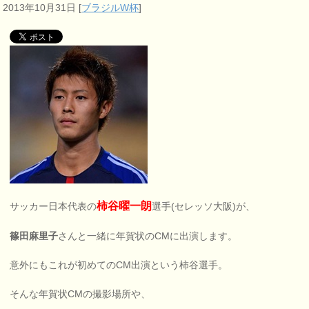
2013年10月31日
[
ブラジルW杯
]
柿谷曜一朗
サッカー日本代表の
選手(セレッソ大阪)が、
篠田麻里子
さんと一緒に年賀状のCMに出演します。
意外にもこれが初めてのCM出演という柿谷選手。
そんな年賀状CMの撮影場所や、