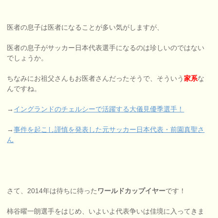
医者の息子は医者になることが多い気がしますが、
医者の息子がサッカー日本代表選手になるのは珍しいのではない
でしょうか。
ちなみにお祖父さんもお医者さんだったそうで、そういう
家系
な
んですね。
→
イングランドのチェルシーで活躍する大儀見優季選手！
→
事件を起こし謹慎を発表した元サッカー日本代表・前園真聖さ
ん
さて、2014年は待ちに待った
ワールドカップイヤー
です！
柿谷曜一朗選手をはじめ、いよいよ代表争いは佳境に入ってきま