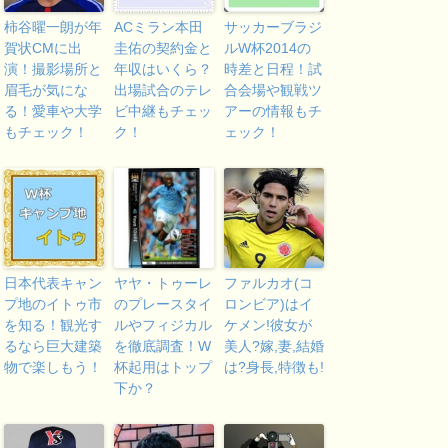
柿谷曜一朗が年
ACミラン本田
サッカーブラジ
賀状CMに出
圭佑の契約金と
ルW杯2014の
演！撮影場所と
年収はいくら？
時差と日程！試
眉毛が気にな
出場試合のテレ
合会場や観戦ツ
る！愛車や大学
ビ中継もチェッ
アーの情報もチ
もチェック！
ク！
ェック！
日本代表キャン
ヤヤ・トゥーレ
ファルカオ(コ
プ地のイトゥ市
のプレースタイ
ロンビア)はイ
を知る！観光す
ルやフィジカル
ケメン!彼女が
るなら巨大建築
を徹底調査！W
美人?嫁,妻,結婚
物で楽しもう！
杯起用はトップ
は?身長,特徴も!
下か？