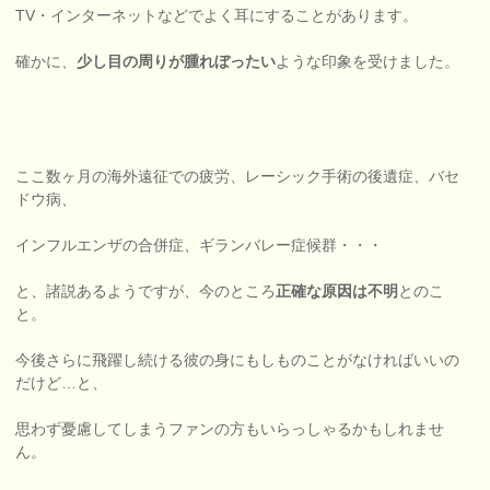
TV・インターネットなどでよく耳にすることがあります。
確かに、
少し目の周りが腫れぼったい
ような印象を受けました。
ここ数ヶ月の海外遠征での疲労、レーシック手術の後遺症、バセ
ドウ病、
インフルエンザの合併症、ギランバレー症候群・・・
と、諸説あるようですが、今のところ
正確な原因は不明
とのこ
と。
今後さらに飛躍し続ける彼の身にもしものことがなければいいの
だけど…と、
思わず憂慮してしまうファンの方もいらっしゃるかもしれませ
ん。