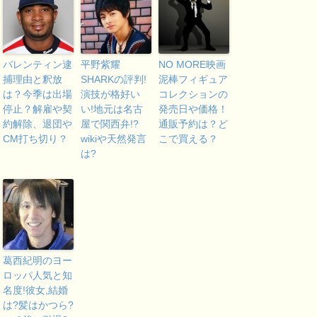
バレンティン逮
平野紫耀
NO MORE映画
捕理由と釈放
SHARKの評判!
泥棒フィギュア
は？今季は出場
演技が格好い
コレクションの
停止？解雇や契
い!地元は名古
発売日や価格！
約解除、退団や
屋で関西弁!?
通販予約は？ど
CM打ち切り？
wikiや天然発言
こで買える？
は?
葛西紀明のヨー
ロッパ人気と知
名度!彼女,結婚
は?髪はかつら?