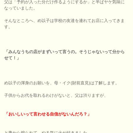
父は「予約が入った分だけ作るようにするか」と半ばヤケ気味に
なっていました。
そんなところへ、め以子は学校の友達を連れてお店に入ってきま
す。
「みんなうちの店がまずいって言うの。そうじゃないって分から
せて！」
め以子の渾身のお願いを、母・イク(財前直見)は了解します。
子供からお代を取れるわけがないと、父は渋りますが、
「おいしいって言わせる自信がないんだろ？」
と妻から煽られて、やる気に火が付きました。