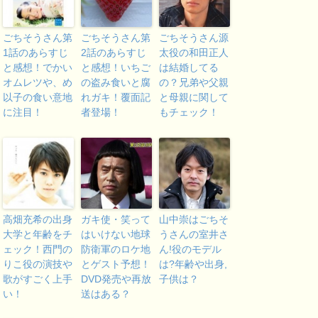
ごちそうさん第
ごちそうさん第
ごちそうさん源
1話のあらすじ
2話のあらすじ
太役の和田正人
と感想！でかい
と感想！いちご
は結婚してる
オムレツや、め
の盗み食いと腐
の？兄弟や父親
以子の食い意地
れガキ！覆面記
と母親に関して
に注目！
者登場！
もチェック！
高畑充希の出身
ガキ使・笑って
山中崇はごちそ
大学と年齢をチ
はいけない地球
うさんの室井さ
ェック！西門の
防衛軍のロケ地
ん!役のモデル
りこ役の演技や
とゲスト予想！
は?年齢や出身,
歌がすごく上手
DVD発売や再放
子供は？
い！
送はある？