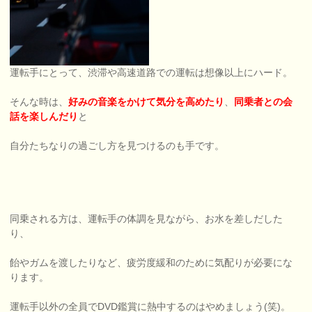
運転手にとって、渋滞や高速道路での運転は想像以上にハード。
そんな時は、
好みの音楽をかけて気分を高めたり
、
同乗者との会
話を楽しんだり
と
自分たちなりの過ごし方を見つけるのも手です。
同乗される方は、運転手の体調を見ながら、お水を差しだした
り、
飴やガムを渡したりなど、疲労度緩和のために気配りが必要にな
ります。
運転手以外の全員でDVD鑑賞に熱中するのはやめましょう(笑)。