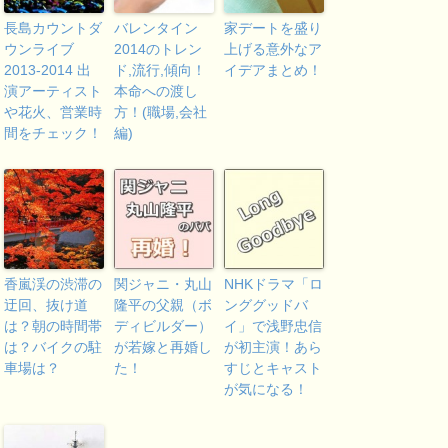
長島カウントダ
バレンタイン
家デートを盛り
ウンライブ
2014のトレン
上げる意外なア
2013-2014 出
ド,流行,傾向！
イデアまとめ！
演アーティスト
本命への渡し
や花火、営業時
方！(職場,会社
間をチェック！
編)
香嵐渓の渋滞の
関ジャニ・丸山
NHKドラマ「ロ
迂回、抜け道
隆平の父親（ボ
ンググッドバ
は？朝の時間帯
ディビルダー）
イ」で浅野忠信
は？バイクの駐
が若嫁と再婚し
が初主演！あら
車場は？
た！
すじとキャスト
が気になる！