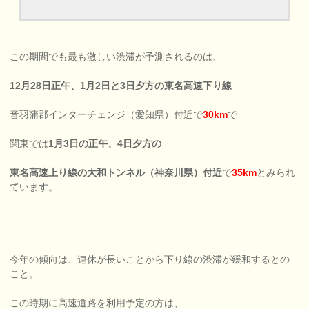
この期間でも最も激しい渋滞が予測されるのは、
12月28日正午、1月2日と3日夕方の東名高速下り線
音羽蒲郡インターチェンジ（愛知県）付近で
30km
で
関東では
1月3日の正午、4日夕方の
東名高速上り線の大和トンネル（神奈川県）付近
で
35km
とみられ
ています。
今年の傾向は、連休が長いことから下り線の渋滞が緩和するとの
こと。
この時期に高速道路を利用予定の方は、