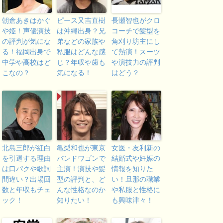
朝倉あきはかぐ
ピース又吉直樹
長瀬智也がクロ
や姫！声優演技
は沖縄出身？兄
コーチで髪型を
の評判が気にな
弟などの家族や
角刈り坊主にし
る！福岡出身で
私服はどんな感
て熱演！スーツ
中学や高校はど
じ？年収や歯も
や演技力の評判
こなの？
気になる！
はどう？
北島三郎が紅白
亀梨和也が東京
女医・友利新の
を引退する理由
バンドワゴンで
結婚式や妊娠の
は口パクや歌詞
主演！演技や髪
情報を知りた
間違い？出場回
型の評判と、ど
い！旦那の職業
数と年収もチェ
んな性格なのか
や私服と性格に
ック！
知りたい！
も興味津々！