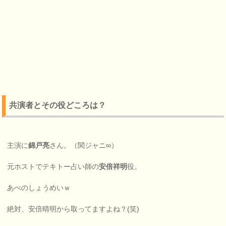
共演者とその役どころは？
主演に
錦戸亮
さん。（関ジャニ∞）
元ホストでテキトー占い師の
安倍祥明
役。
あべのしょうめいｗ
絶対、安倍晴明から取ってますよね？(笑)