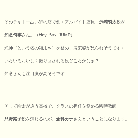
そのテキトー占い師の店で働くアルバイト店員・
沢崎瞬太
役が
知念侑李
さん。（Hey! Say! JUMP）
式神（という名の雑用ｗ）を務め、装束姿が見られそうです♪
いろいろおいしく振り回される役どころかなぁ？
知念さんも注目度が高そうです！
そして瞬太が通う高校で、クラスの担任を務める臨時教師
只野路子
役を演じるのが、
倉科カナ
さんということになります。