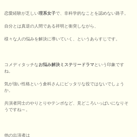
恋愛経験が乏しい
理系女子
で、非科学的なことを認めない路子。
自分とは真逆の人間である祥明と衝突しながら、
様々な人の悩みを解決に導いていく、というあらすじです。
コメディタッチな
お悩み解決ミステリードラマ
という印象です
ね。
気が強い性格という倉科さんにピッタリな役ではないでしょう
か。
共演者同士のやりとりやテンポなど、見どころいっぱいになりそ
うですね～。
他の出演者は