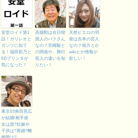
安堂ロイド第1
高畑勲は在日韓
天然ピエロの羽
話！ガリレオと
国人のパクさん
柴は吉本の芸人
ガンツに似て
なの？宮崎駿と
なの？相方とか
る！福田彩乃と
の関係や、興行
wikiとか情報が
5Dプリンタが
収入の違いを知
欲しい！
気になった！
りたい！
東京03角田晃広
が結婚!相手彼
女は誰?妊娠や
子供は?再婚?離
婚歴は?