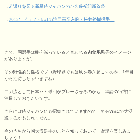
→
若返りを図る新星侍ジャパンの小久保裕紀新監督！
→
2013年ドラフトNo1の注目高卒左腕・松井裕樹投手！
さて、岡選手は昨今減っていると言われる
肉食系男子
のイメージ
がありますが、
その野性的な性格でプロ野球界でも旋風を巻き起こすのか、1年目
から期待しちゃいますね♪
二刀流として日本ハム球団がプレーさせるのかも、結論の行方に
注目しておきたいです。
さらには侍ジャパンにも招集されていますので、将来
WBC
で大活
躍するかもしれません。
今のうちから岡大海選手のことを知っておいて、野球を楽しみま
しょう！