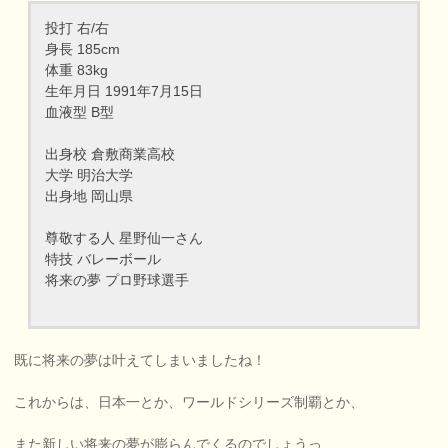
投打 右/右
身長 185cm
体重 83kg
生年月日 1991年7月15日
血液型 B型
出身校 倉敷商業高校
大学 明治大学
出身地 岡山県
尊敬する人 星野仙一さん
特技 バレーボール
将来の夢 プロ野球選手
既に将来の夢は叶えてしまいましたね！
これからは、日本一とか、ワールドシリーズ制覇とか、
また新しい将来の夢が膨らんでくるのでしょうっ