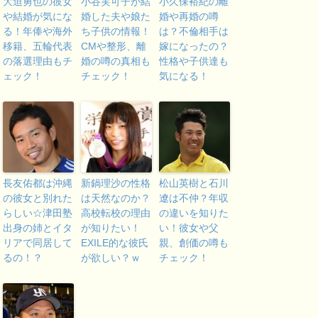
大迫勇也の彼女
小谷実可子が結
小久保裕紀の離
や結婚が気にな
婚した夫や娘た
婚や再婚の噂
る！年俸や海外
ち子供の情報！
は？不倫相手は
移籍、五輪代表
CMや整形、離
嫁になったの？
の落選理由もチ
婚の噂の真相も
性格や子供達も
ェック！
チェック！
気になる！
長友佑都は沖縄
新鍋理沙の性格
松山英樹と石川
の彼女と別れた
は天然なのか？
遼は不仲？年収
らしい☆津田塾
高校転校の理由
の違いを知りた
出身の姉とイタ
が知りたい！
い！彼女や父
リアで同居して
EXILE的な彼氏
親、創価の噂も
るの！？
が欲しい？ｗ
チェック！