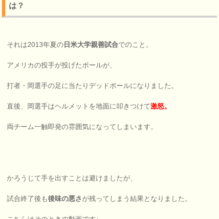
は？
それは2013年夏の
日米大学親善試合
でのこと。
アメリカの投手が投げたボールが、
打者・岡選手の足に当たりデッドボールになりました。
直後、岡選手はヘルメットを地面に叩きつけて
激怒。
両チーム一触即発の雰囲気になってしまいます。
かろうじて手を出すことは避けましたが、
試合終了後も
後味の悪さ
が残ってしまう結果となりました。
こちらはそのときの動画です↓