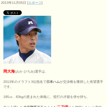
2013年11月05日
[
スポーツ
]
岡大海
(おか ひろみ)選手は、
2013年のドラフト3位指名で
日本ハム
が交渉権を獲得した有望選手
です。
185㎝、83kgの恵まれた体格に、投打の才能を併せ持ち、