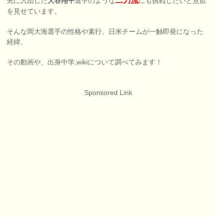
二刀流
先に入団した
大谷翔平
選手のような
にも挑戦したいと意欲
を見せています。
そんな岡大海選手の性格や素行、日米チームが一触即発になった
経緯、
その動画や、出身中学,wikiについて調べてみます！
Sponsored Link