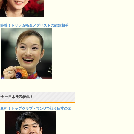
川静香！トリノ五輪金メダリストの結婚相手
ッカー日本代表特集！
川真司！トップクラブ・マンUで戦う日本のエ