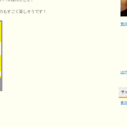
のもすごく楽しそうです！
荒
は!?
サ
香