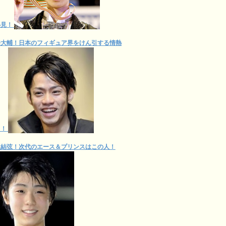
必見！
橋大輔！日本のフィギュア界をけん引する情熱
男！
生結弦！次代のエース＆プリンスはこの人！