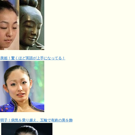
藤美姫！驚くほど英語が上手になってる！
木明子！病気を乗り越え、五輪で有終の美を飾