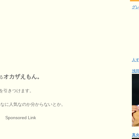
グ
人
浅
オカザえもん。
る
を引きつけます。
んなに人気なのか分からないとか。
Sponsored Link
真