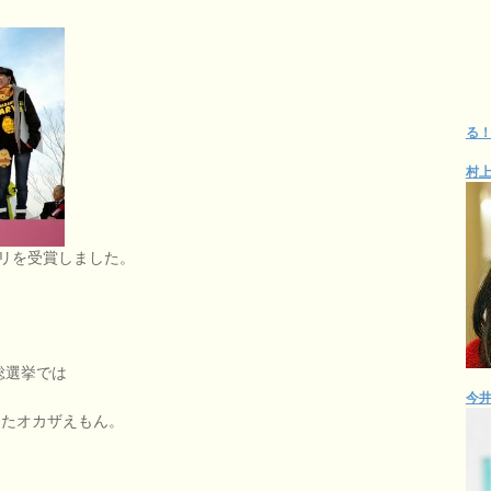
る
村
リを受賞しました。
総選挙では
今
じたオカザえもん。