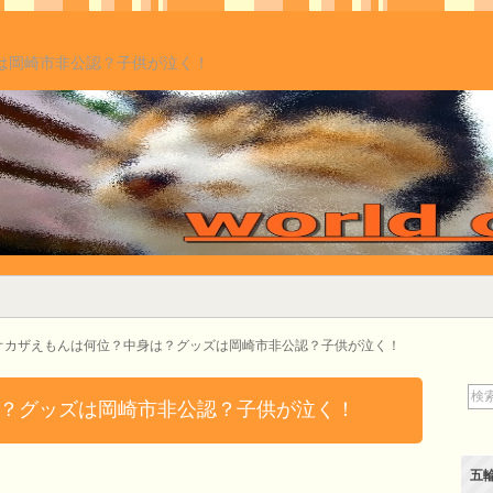
は岡崎市非公認？子供が泣く！
オカザえもんは何位？中身は？グッズは岡崎市非公認？子供が泣く！
？グッズは岡崎市非公認？子供が泣く！
五