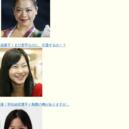
！
上佳菜子！まだ若手なのに、引退するの！？
井遥！羽生結弦選手と熱愛の噂がありますが…