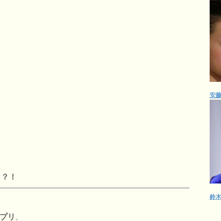
安
く？！
鈴
プリ
。