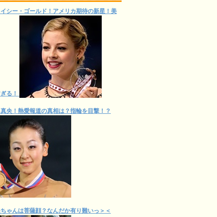
レイシー・ゴールド！アメリカ期待の新星！美
すぎる！
田真央！熱愛報道の真相は？指輪を目撃！？
央ちゃんは菩薩顔？なんだか有り難いっ＞＜