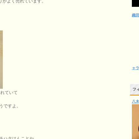
たりがよく売れています。
織
ャ
フ
されていて
八
うですよ。
チハタはんことか、