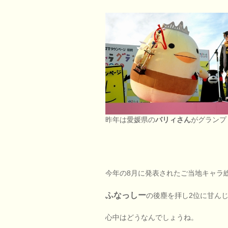
昨年は愛媛県の
バリィさん
がグランプ
今年の8月に発表されたご当地キャラ
ふなっしー
の後塵を拝し2位に甘ん
心中はどうなんでしょうね。