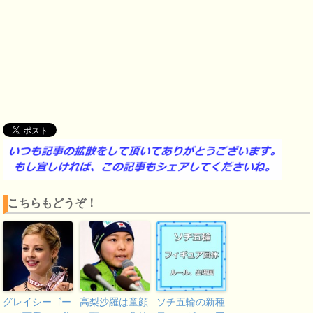
こちらもどうぞ！
グレイシーゴー
高梨沙羅は童顔
ソチ五輪の新種