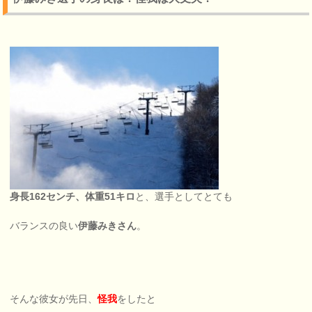
身長162センチ、体重51キロ
と、選手としてとても
バランスの良い
伊藤みきさん
。
そんな彼女が先日、
怪我
をしたと