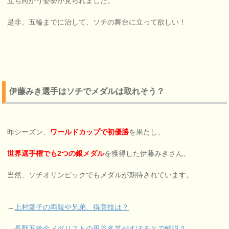
立ち向かう姿勢が見られました。
是非、五輪までに治して、ソチの舞台に立って欲しい！
伊藤みき選手はソチでメダルは取れそう？
昨シーズン、
ワールドカップで初優勝
を果たし、
世界選手権でも2つの銀メダル
を獲得した伊藤みきさん。
当然、ソチオリンピックでもメダルが期待されています。
→
上村愛子の両親や兄弟、得意技は？
→
長野五輪金メダリストの里谷多英がすぽるとで解説？