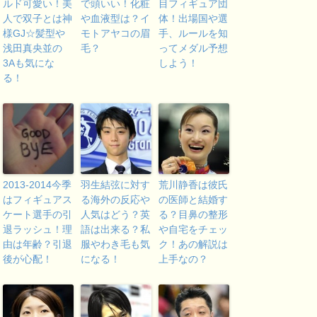
ルド可愛い！美
で頭いい！化粧
目フィギュア団
人で双子とは神
や血液型は？イ
体！出場国や選
様GJ☆髪型や
モトアヤコの眉
手、ルールを知
浅田真央並の
毛？
ってメダル予想
3Aも気にな
しよう！
る！
2013-2014今季
羽生結弦に対す
荒川静香は彼氏
はフィギュアス
る海外の反応や
の医師と結婚す
ケート選手の引
人気はどう？英
る？目鼻の整形
退ラッシュ！理
語は出来る？私
や自宅をチェッ
由は年齢？引退
服やわき毛も気
ク！あの解説は
後が心配！
になる！
上手なの？