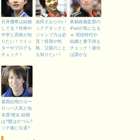
石井優希は結婚
迫田さおりのバ
眞鍋政義監督の
してる？性格や
ックアタックと
iPadが気になる
中学と高校が知
ジャンプ力は必
ｗ 現役時代や
りたい！ツイッ
見！怪我や性
結婚と妻子供も
ターやブログも
格、父親のこと
チェック！後任
チェック！
も知りたい！
は誰かな
葛西紀明のヨー
ロッパ人気と知
名度!彼女,結婚
は?髪はかつら?
ソチ後に引退?