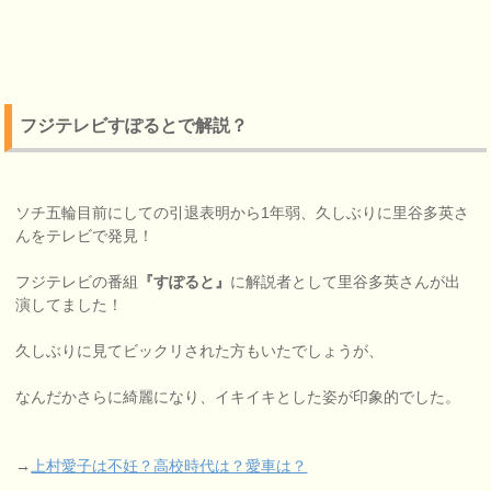
フジテレビすぽるとで解説？
ソチ五輪目前にしての引退表明から1年弱、久しぶりに里谷多英さ
んをテレビで発見！
フジテレビの番組
『すぽると』
に解説者として里谷多英さんが出
演してました！
久しぶりに見てビックリされた方もいたでしょうが、
なんだかさらに綺麗になり、イキイキとした姿が印象的でした。
→
上村愛子は不妊？高校時代は？愛車は？