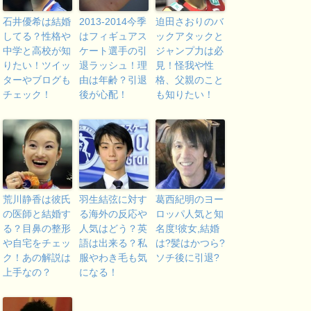
石井優希は結婚
2013-2014今季
迫田さおりのバ
してる？性格や
はフィギュアス
ックアタックと
中学と高校が知
ケート選手の引
ジャンプ力は必
りたい！ツイッ
退ラッシュ！理
見！怪我や性
ターやブログも
由は年齢？引退
格、父親のこと
チェック！
後が心配！
も知りたい！
荒川静香は彼氏
羽生結弦に対す
葛西紀明のヨー
の医師と結婚す
る海外の反応や
ロッパ人気と知
る？目鼻の整形
人気はどう？英
名度!彼女,結婚
や自宅をチェッ
語は出来る？私
は?髪はかつら?
ク！あの解説は
服やわき毛も気
ソチ後に引退?
上手なの？
になる！