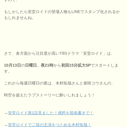
もしかしたら安堂ロイドの登場人物もLINEでスタンプ化されるか
もしれませんね。
さて、各方面から注目度が高いTBSドラマ「安堂ロイド」は、
10月13日
の
日曜日、夜21時
から
初回15分拡大SP
でスタートしま
す。
これから毎週日曜日の夜は、木村拓哉さんと柴咲コウさんの、
時空を超えたラブストーリーに酔いしれましょう！
→
安堂ロイド第1話見ました！感想を箇条書きで！
→
安堂ロイドで二役の主演をつとめる木村拓哉！