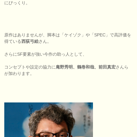
にびっくり。
原作はありませんが、脚本は「ケイゾク」や「SPEC」で高評価を
得ている
西荻弓絵
さん。
さらにSF要素が強い今作の助っ人として、
コンセプトや設定の協力に
庵野秀明、鶴巻和哉、前田真宏
さんら
が加わります。