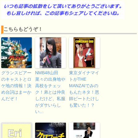
こちらもどうぞ！
グランスピアー
NMB48山田
東京ダイナマイ
のキャストとロ
菜々の出身地や
トがTHE
ケ地の情報！決
高校をチェッ
MANZAIでみの
め台詞はまーか
ク！弟とは仲良
もんたネタ！恩
んだぞ！
しだけど、私服
師ビートたけし
がダサいらし
も驚いた！？
い…