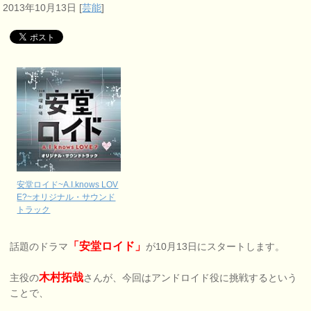
2013年10月13日
[
芸能
]
安堂ロイド~A.I.knows LOV
E?~オリジナル・サウンド
トラック
「安堂ロイド」
話題のドラマ
が10月13日にスタートします。
木村拓哉
主役の
さんが、今回はアンドロイド役に挑戦するという
ことで、