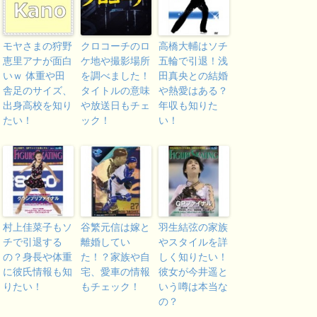
モヤさまの狩野
クロコーチのロ
高橋大輔はソチ
恵里アナが面白
ケ地や撮影場所
五輪で引退！浅
いｗ 体重や田
を調べました！
田真央との結婚
舎足のサイズ、
タイトルの意味
や熱愛はある？
出身高校を知り
や放送日もチェ
年収も知りた
たい！
ック！
い！
村上佳菜子もソ
谷繁元信は嫁と
羽生結弦の家族
チで引退する
離婚してい
やスタイルを詳
の？身長や体重
た！？家族や自
しく知りたい！
に彼氏情報も知
宅、愛車の情報
彼女が今井遥と
りたい！
もチェック！
いう噂は本当な
の？