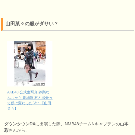
山田菜々の服がダサい？
AKB48 公式生写真 鈴懸な
んちゃら 劇場盤 君と出会っ
て僕は変わった Ver. 【山田
菜々】
ダウンタウンDX
に出演した際、NMB48チームNキャプテンの
山本
彩
さんから、