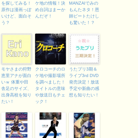
を探してみる！
ケ地の情報！決
MANZAIでみの
原作は漫画っぽ
め台詞はまーか
もんたネタ！恩
いけど、面白そ
んだぞ！
師ビートたけし
う？
も驚いた！？
モヤさまの狩野
クロコーチのロ
うたプリ3期＆
恵里アナが面白
ケ地や撮影場所
ライブ3rd DVD
いｗ 体重や田
を調べました！
発売決定！放送
舎足のサイズ、
タイトルの意味
予定や新曲の感
出身高校を知り
や放送日もチェ
想も知りたい！
たい！
ック！