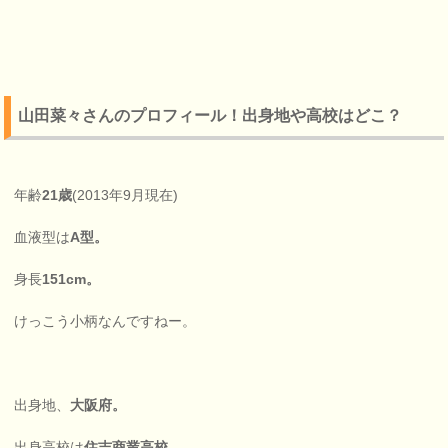
山田菜々さんのプロフィール！出身地や高校はどこ？
年齢
21歳
(2013年9月現在)
血液型は
A型。
身長
151cm。
けっこう小柄なんですねー。
出身地、
大阪府。
出身高校は
住吉商業高校。