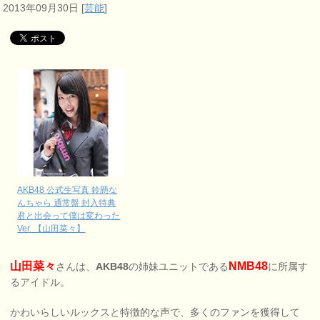
2013年09月30日
[
芸能
]
AKB48 公式生写真 鈴懸な
んちゃら 通常盤 封入特典
君と出会って僕は変わった
Ver. 【山田菜々】
山田菜々
NMB48
さんは、
AKB48
の姉妹ユニットである
に所属す
るアイドル。
かわいらしいルックスと特徴的な声で、多くのファンを獲得して