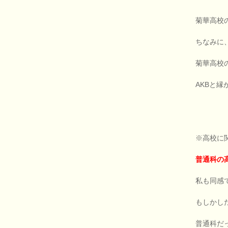
菊華高校
ちなみに
菊華高校
AKBと
※高校に
普通科の
私も同感
もしかし
普通科だ