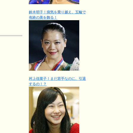
鈴木明子！病気を乗り越え、五輪で
有終の美を飾る！
村上佳菜子！まだ若手なのに、引退
するの！？