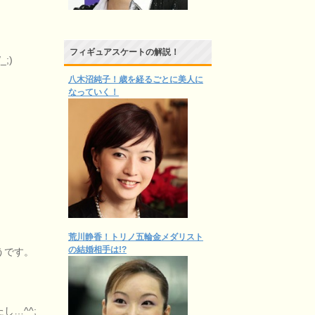
。
フィギュアスケートの解説！
;)
八木沼純子！歳を経るごとに美人に
なっていく！
荒川静香！トリノ五輪金メダリスト
の結婚相手は!?
うです。
…^^;