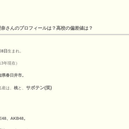
理奈さんのプロフィールは？高校の偏差値は？
月8日
生まれ。
13年現在）
知県春日井市。
サボテン(笑)
名産は、
桃
と、
E48、AKB48。