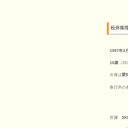
松井珠
1997年3
16歳
（20
出身は
愛
春日井の
所属
SK