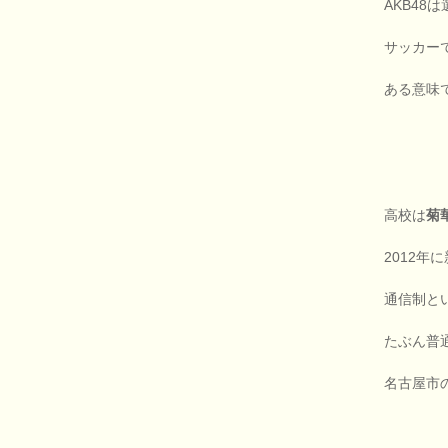
AKB48
サッカー
ある意味
高校は
菊
2012
通信制と
たぶん普
名古屋市