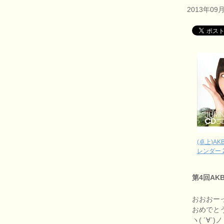
2013年09
(卓上)AK
レンダー 
第4回AK
おおおー
おめでと
ヽ( ´∀`)ノ