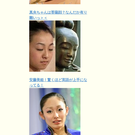
真央ちゃんは菩薩顔？なんだか有り
難いっ＞＜
安藤美姫！驚くほど英語が上手にな
ってる！