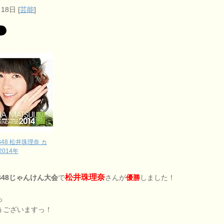
月18日
[
芸能
]
B48 松井珠理奈 カ
2014年
松井珠理奈
B48じゃんけん大会
で
さんが
優勝
しました！
っ
うございますっ！