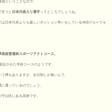
は選抜ということなので、
で言うと
日本代表入り選手
ってところでしょうね。
では日本代表よりも厳しいポジション争いをしているAKBグループｗ
華高校普通科スポーツアクトコース。
年に新設された学科コースのようです。
いう噂もありますが、全日制しか無いんで、
通に通っているのでしょう。
の守山区にある高校です。