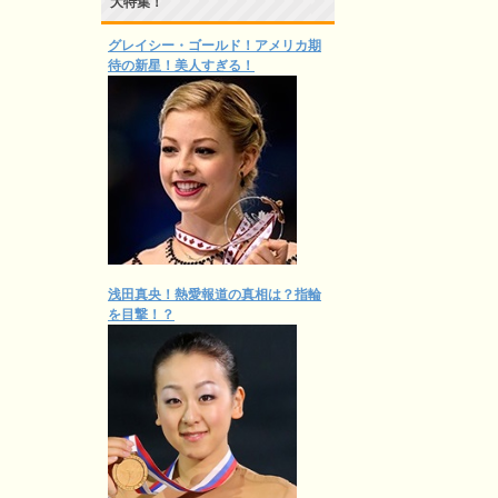
大特集！
グレイシー・ゴールド！アメリカ期
待の新星！美人すぎる！
浅田真央！熱愛報道の真相は？指輪
を目撃！？