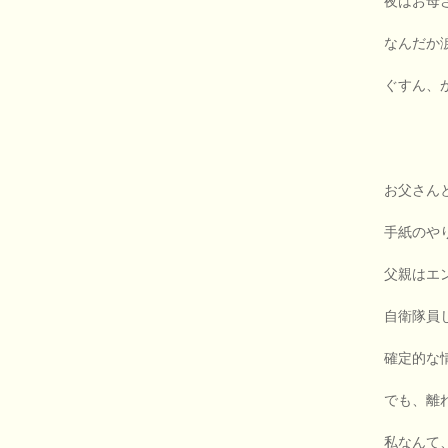
夜はお母
なんだか
ぐすん、
お父さん
手紙のや
父親はエ
自衛隊員
確定的な
でも、離
私なんて