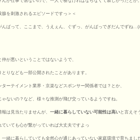
さんが仕事で居ないので、一人で寝なければならなくて寂しかったとか
涙腺を刺激されるエピソードですっ＞＜
がんばって、ここまで、うえぇん、ぐずっ、がんばっでぎだんでずね…(/_
と仲が悪いということではないようで、
りとりなども一部公開されたことがあります。
ンターテイメント業界・京楽などスポンサー関係者では？とか、
じゃないの？など、様々な推測が飛び交っているようですね。
情報は見当たりませんが、
一緒に暮らしていない可能性は高い
と言えそ
れていても心が繋がっていれば大丈夫ですよっ
、一緒に暮らしていても全然心が通じあっていない家庭環境で育ちましたし