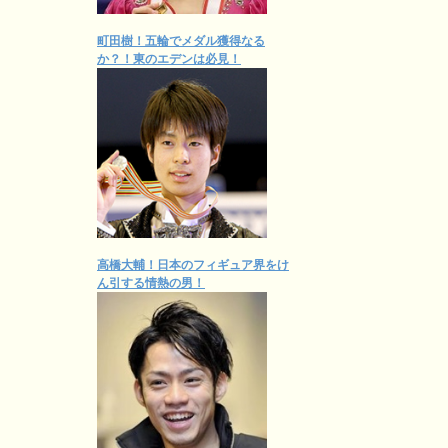
町田樹！五輪でメダル獲得なる
か？！東のエデンは必見！
高橋大輔！日本のフィギュア界をけ
ん引する情熱の男！