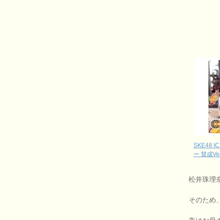
SKE48 
ー 賛成V
松井珠理
そのため